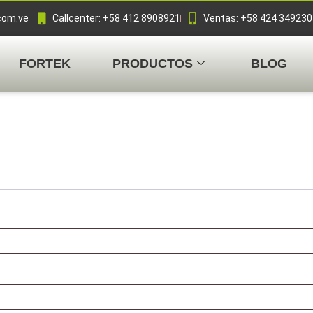
com.ve
Callcenter: +58 412 8908921
Ventas: +58 424 34923
FORTEK
PRODUCTOS
BLOG